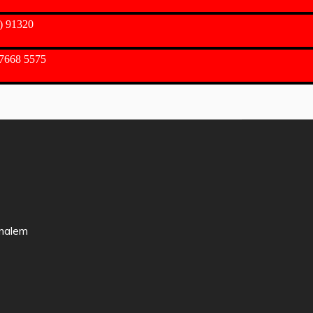
) 91320
7668 5575
imalem