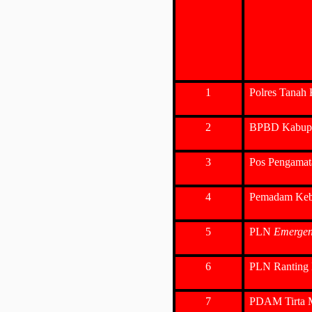
1
Polres Tanah
2
BPBD Kabupa
3
Pos Pengamat
4
Pemadam Keb
5
PLN
Emerge
6
PLN Ranting 
7
PDAM Tirta 