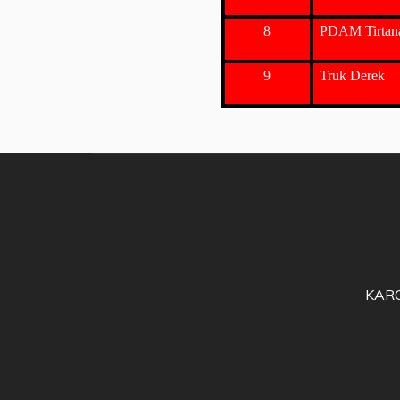
8
PDAM Tirtana
9
Truk Derek
KAROD