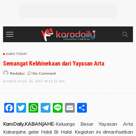
KARO TODAY
Semangat Kebhinekaan dari Yayasan Arta
No Comment
Redaksi
posted on
Jul. 25, 2017 at 11:21 am
Facebook
Twitter
WhatsApp
Telegram
Line
Email
Share
KaroDaily,KABANJAHE
-Keluarga Besar Yayasan Arta
Kabanjahe gelar Halal Bi Halal. Kegiatan ini dimanfaatkan