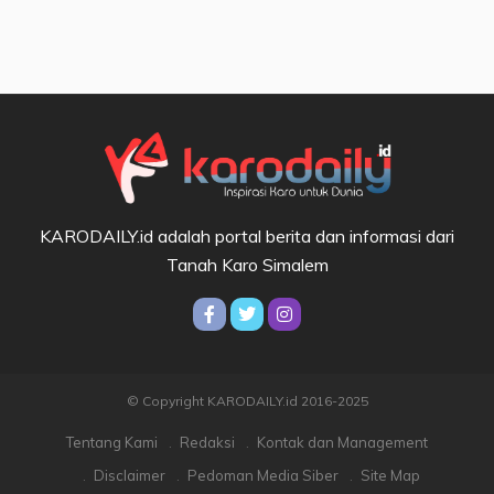
KARODAILY.id adalah portal berita dan informasi dari
Tanah Karo Simalem
© Copyright KARODAILY.id 2016-2025
Tentang Kami
Redaksi
Kontak dan Management
Disclaimer
Pedoman Media Siber
Site Map