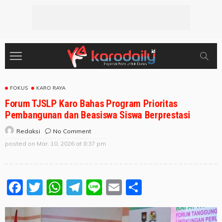
FOKUS
KARO RAYA
Forum TJSLP Karo Bahas Program Prioritas
Pembangunan dan Beasiswa Siswa Berprestasi
No Comment
Redaksi
posted on
Mar. 10, 2026 at 8:37 pm
Facebook
Twitter
WhatsApp
Telegram
Line
Email
Share