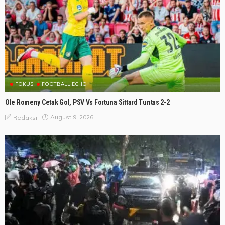
FOKUS
FOOTBALL ECHO
Ole Romeny Cetak Gol, PSV Vs Fortuna Sittard Tuntas 2-2
August 9, 2026
Redaksi