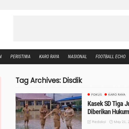
N
PERISTIWA
KARO RAYA
NASIONAL
FOOTBALL ECHO
Tag Archives: Disdik
FOKUS
KARO RAYA
Kasek SD Tiga Ju
Diberikan Hukum
May 21, 
Redaksi