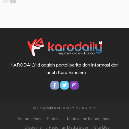
KARODAILY.id adalah portal berita dan informasi dari
Tanah Karo Simalem
© Copyright KARODAILY.id 2016-2025
Tentang Kami
Redaksi
Kontak dan Management
Disclaimer
Pedoman Media Siber
Site Map