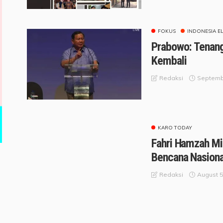
FOKUS
INDONESIA E
Prabowo: Tenang
Kembali
Septemb
Redaksi
KARO TODAY
Fahri Hamzah Mi
Bencana Nasiona
August 5
Redaksi