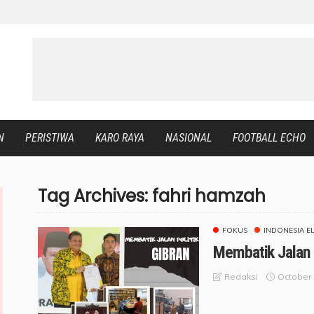
N
PERISTIWA
KARO RAYA
NASIONAL
FOOTBALL ECHO
Tag Archives: fahri hamzah
FOKUS
INDONESIA E
Membatik Jalan 
October 
Redaksi