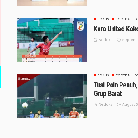
FOKUS
FOOTBALL E
Karo United Kok
Septemb
Redaksi
FOKUS
FOOTBALL E
Tuai Poin Penuh,
Grup Barat
August 3
Redaksi