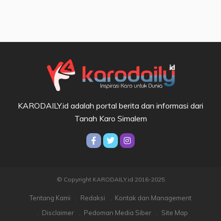
KARODAILY.id adalah portal berita dan informasi dari
Tanah Karo Simalem
© Copyright KARODAILY.id 2016-2025
Tentang Kami
Redaksi
Kontak dan Management
Disclaimer
Pedoman Media Siber
Site Map