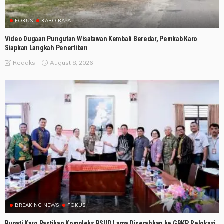
FOKUS
KARO RAYA
Video Dugaan Pungutan Wisatawan Kembali Beredar, Pemkab Karo
Siapkan Langkah Penertiban
August 8, 2026
Redaksi
BREAKING NEWS
FOKUS
Bupati Karo Pastikan Kompleks RSUD Lama Diserahkan ke GBKP, Relokasi