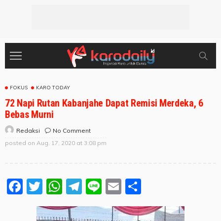
FOKUS
KARO TODAY
72 Napi Rutan Kabanjahe Dapat Remisi Merdeka, 6
Bebas Murni
No Comment
Redaksi
posted on
Aug. 17, 2020 at 3:08 pm
Facebook
Twitter
WhatsApp
Telegram
Line
Email
Share