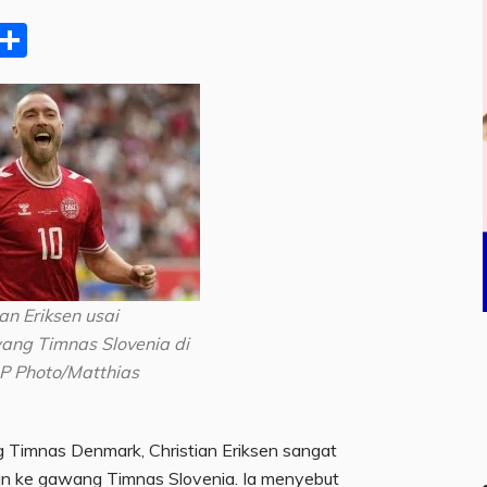
pp
ram
e
Email
Share
ian Eriksen usai
ng Timnas Slovenia di
AP Photo/Matthias
 Timnas Denmark, Christian Eriksen sangat
kan ke gawang Timnas Slovenia. Ia menyebut