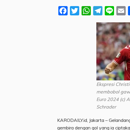
Facebook
Twitter
WhatsA
Teleg
Lin
Ekspresi Christ
membobol gawa
Euro 2024 (c) 
Schrader
KARODAILY.id, Jakarta – Gelandang
gembira dengan gol yang ia cipta