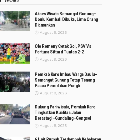
Terbaru
Akses Wisata Semangat Gunung–
Doulu Kembali Dibuka, Lima Orang
Diamankan
August 9, 2026
Ole Romeny Cetak Gol, PSV Vs
Fortuna Sittard Tuntas 2-2
August 9, 2026
Pemkab Karo Imbau Warga Daulu–
Semangat Gunung Tetap Tenang
Pasca Penertiban Pungli
August 9, 2026
Dukung Pariwisata, Pemkab Karo
Tingkatkan Kualitas Jalan
Berastagi–Gundaling–Gongsol
August 8, 2026
6 Unit Rumah Terdampak Kebakaran