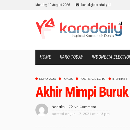
Monday, 10 August 2026
kontak@karodaily.id
HOME
KARO TODAY
INDONESIA ELECTIO
EURO 2024
FOKUS
FOOTBALL ECHO
INSPIRATIF
Akhir Mimpi Buruk 
No Comment
Redaksi
posted on
Jun. 17, 2024 at 4:43 pm