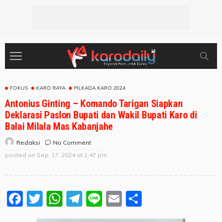
FOKUS
KARO RAYA
PILKADA KARO 2024
Antonius Ginting – Komando Tarigan Siapkan
Deklarasi Paslon Bupati dan Wakil Bupati Karo di
Balai Milala Mas Kabanjahe
No Comment
Redaksi
posted on
Sep. 17, 2024 at 1:47 pm
Facebook
Twitter
WhatsApp
Telegram
Line
Email
Share