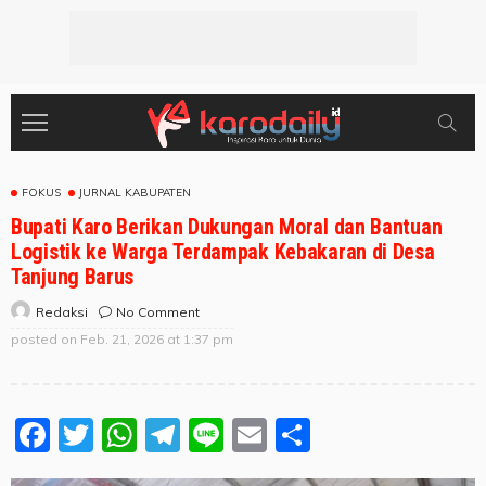
FOKUS
JURNAL KABUPATEN
Bupati Karo Berikan Dukungan Moral dan Bantuan
Logistik ke Warga Terdampak Kebakaran di Desa
Tanjung Barus
No Comment
Redaksi
posted on
Feb. 21, 2026 at 1:37 pm
Facebook
Twitter
WhatsApp
Telegram
Line
Email
Share