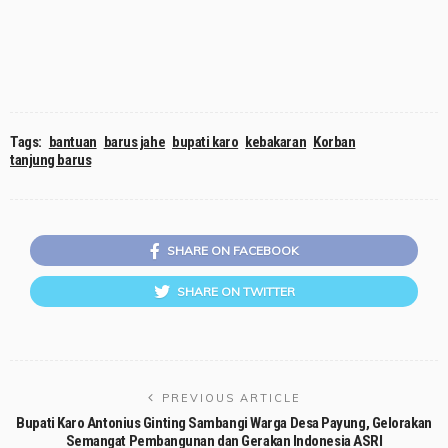
Tags:
bantuan
barus jahe
bupati karo
kebakaran
Korban
tanjung barus
SHARE ON FACEBOOK
SHARE ON TWITTER
PREVIOUS ARTICLE
Bupati Karo Antonius Ginting Sambangi Warga Desa Payung, Gelorakan
Semangat Pembangunan dan Gerakan Indonesia ASRI