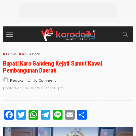
FOKUS
KARO RAYA
Bupati Karo Gandeng Kejati Sumut Kawal
Pembangunan Daerah
No Comment
Redaksi
posted on
Jun. 08, 2026 at 8:31 pm
Facebook
Twitter
WhatsApp
Telegram
Line
Email
Share