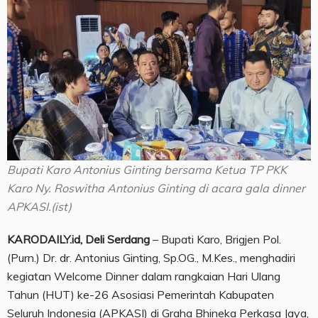
Bupati Karo Antonius Ginting bersama Ketua TP PKK
Karo Ny. Roswitha Antonius Ginting di acara gala dinner
APKASI.(ist)
KARODAILY.id, Deli Serdang
– Bupati Karo, Brigjen Pol.
(Purn.) Dr. dr. Antonius Ginting, Sp.OG., M.Kes., menghadiri
kegiatan Welcome Dinner dalam rangkaian Hari Ulang
Tahun (HUT) ke-26 Asosiasi Pemerintah Kabupaten
Seluruh Indonesia (APKASI) di Graha Bhineka Perkasa Jaya,