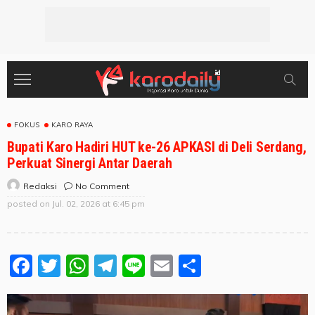
FOKUS
KARO RAYA
Bupati Karo Hadiri HUT ke-26 APKASI di Deli Serdang,
Perkuat Sinergi Antar Daerah
No Comment
Redaksi
posted on
Jul. 02, 2026 at 6:45 pm
Facebook
Twitter
WhatsApp
Telegram
Line
Email
Share