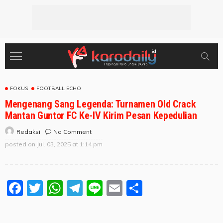
FOKUS
FOOTBALL ECHO
Mengenang Sang Legenda: Turnamen Old Crack
Mantan Guntor FC Ke-IV Kirim Pesan Kepedulian
No Comment
Redaksi
posted on
Jul. 03, 2025 at 1:14 pm
Facebook
Twitter
WhatsApp
Telegram
Line
Email
Share