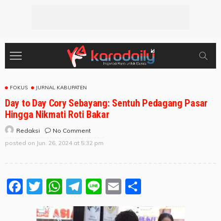
FOKUS
JURNAL KABUPATEN
Day to Day Cory Sebayang: Sentuh Pedagang Pasar
Hingga Nikmati Roti Bakar
No Comment
Redaksi
posted on
Jun. 26, 2024 at 5:32 pm
Facebook
Twitter
WhatsApp
Telegram
Line
Email
Share