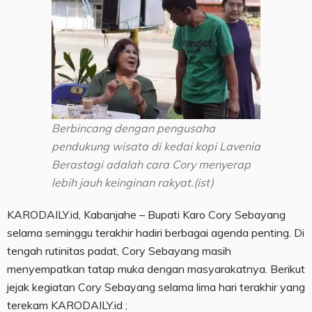
Berbincang dengan pengusaha
pendukung wisata di kedai kopi Lavenia
Berastagi adalah cara Cory menyerap
lebih jauh keinginan rakyat.(ist)
KARODAILY.id, Kabanjahe – Bupati Karo Cory Sebayang
selama seminggu terakhir hadiri berbagai agenda penting. Di
tengah rutinitas padat, Cory Sebayang masih
menyempatkan tatap muka dengan masyarakatnya. Berikut
jejak kegiatan Cory Sebayang selama lima hari terakhir yang
terekam KARODAILY.id ;