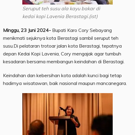
Seruput teh susu ala kayu bakar di
kedai kopi Lavenia Berastagi.(ist)
Minggu, 23 Juni 2024-
Bupati Karo Cory Sebayang
menikmati sejuknya kota Berastagi sambil seruput teh
susu.Di pelataran trotoar jalan kota Berastagi, tepatnya
depan Kedai Kopi Lavenia, Cory mengajak agar tumbuh
kesadaran bersama membangun keindahan di Berastagi.
Keindahan dan kebersihan kota adalah kunci bagi tetap
hadirnya wisatawan, baik nasional maupun mancanegara.