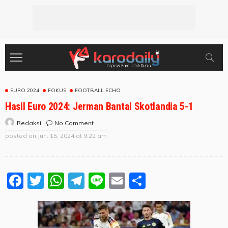
EURO 2024
FOKUS
FOOTBALL ECHO
Hasil Euro 2024: Jerman Bantai Skotlandia 5-1
No Comment
Redaksi
posted on
Jun. 15, 2024 at 9:22 am
Facebook
Twitter
WhatsApp
Telegram
Line
Email
Share