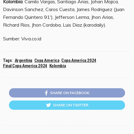
Kolombia
: Camilo Vargas, Santiago Arias, Johan Mojica,
Davinson Sanchez, Caros Cuesta, James Rodriguez (Juan
Fernando Quintero 91′), Jefferson Lerma, Jhon Arias,
Richard Rios, Jhon Cordoba, Luis Diaz.(karodaily).
Sumber: Viva.co.id
Tags:
Argentina
Copa America
Copa America 2024
Final Copa America 2024
Kolombia
SHARE ON FACEBOOK
SHARE ON TWITTER