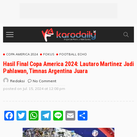
COPA AMERICA 2024
FOKUS
FOOTBALL ECHO
Hasil Final Copa America 2024: Lautaro Martinez Jadi
Pahlawan, Timnas Argentina Juara
No Comment
Redaksi
posted on
Jul. 15, 2024 at 12:08 pm
Facebook
Twitter
WhatsApp
Telegram
Line
Email
Share