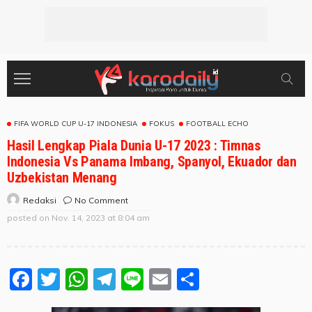
FIFA WORLD CUP U-17 INDONESIA
FOKUS
FOOTBALL ECHO
Hasil Lengkap Piala Dunia U-17 2023 : Timnas
Indonesia Vs Panama Imbang, Spanyol, Ekuador dan
Uzbekistan Menang
No Comment
Redaksi
posted on
Nov. 14, 2023 at 8:04 am
Facebook
Twitter
WhatsApp
Telegram
Line
Email
Share