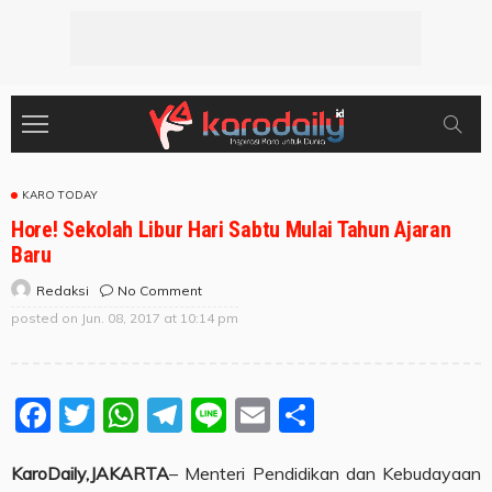
KARO TODAY
Hore! Sekolah Libur Hari Sabtu Mulai Tahun Ajaran
Baru
No Comment
Redaksi
posted on
Jun. 08, 2017 at 10:14 pm
Facebook
Twitter
WhatsApp
Telegram
Line
Email
Share
KaroDaily,JAKARTA
– Menteri Pendidikan dan Kebudayaan