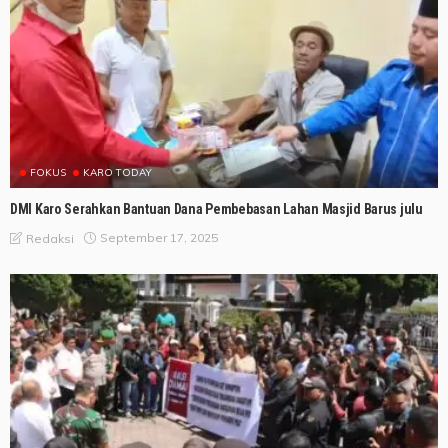
FOKUS
KARO TODAY
DMI Karo Serahkan Bantuan Dana Pembebasan Lahan Masjid Barus julu
September 17, 2025
Redaksi