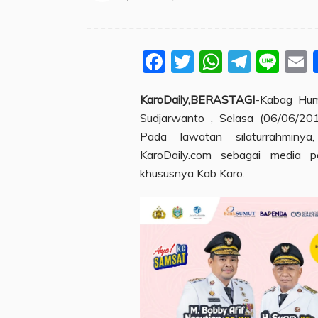
Facebook
Twitter
WhatsA
Teleg
Lin
KaroDaily,BERASTAGI
-Kabag Hum
Sudjarwanto , Selasa (06/06/201
Pada lawatan silaturrahminy
KaroDaily.com sebagai media p
khususnya Kab Karo.