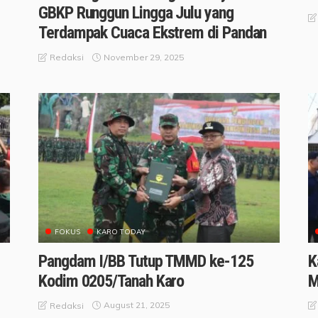
GBKP Runggun Lingga Julu yang
Terdampak Cuaca Ekstrem di Pandan
November 29, 2025
Redaksi
FOKUS
KARO TODAY
Pangdam I/BB Tutup TMMD ke-125
K
Kodim 0205/Tanah Karo
M
August 21, 2025
Redaksi