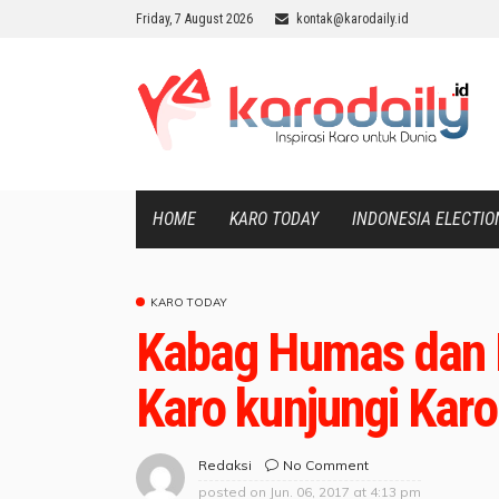
Friday, 7 August 2026
kontak@karodaily.id
HOME
KARO TODAY
INDONESIA ELECTIO
KARO TODAY
Kabag Humas dan 
Karo kunjungi Kar
No Comment
Redaksi
posted on
Jun. 06, 2017 at 4:13 pm