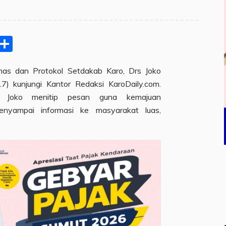
pp
ram
e
Email
Share
as dan Protokol Setdakab Karo, Drs Joko
7) kunjungi Kantor Redaksi KaroDaily.com.
a, Joko menitip pesan guna kemajuan
enyampai informasi ke masyarakat luas,