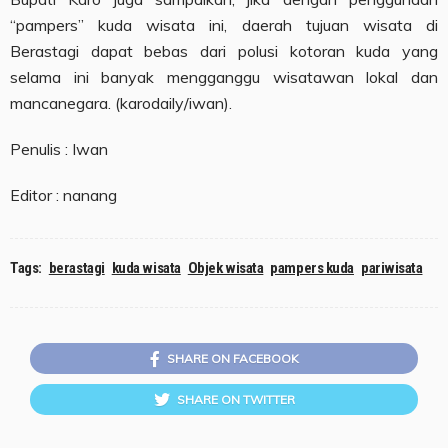
“pampers” kuda wisata ini, daerah tujuan wisata di
Berastagi dapat bebas dari polusi kotoran kuda yang
selama ini banyak mengganggu wisatawan lokal dan
mancanegara. (karodaily/iwan).
Penulis : Iwan
Editor : nanang
Tags:
berastagi
kuda wisata
Objek wisata
pampers kuda
pariwisata
SHARE ON FACEBOOK
SHARE ON TWITTER