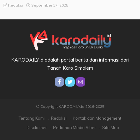
September 17, 2025
Redaksi
KARODAILY.id adalah portal berita dan informasi dari
Tanah Karo Simalem
© Copyright KARODAILY.id 2016-2025
Tentang Kami
Redaksi
Kontak dan Management
Disclaimer
Pedoman Media Siber
Site Map