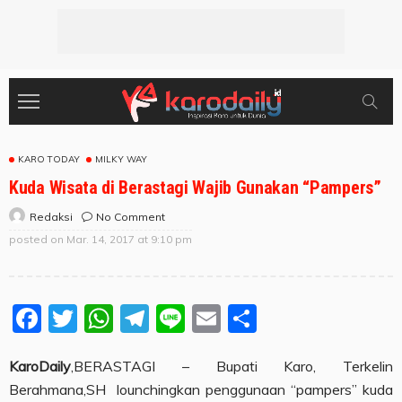
KARO TODAY
MILKY WAY
Kuda Wisata di Berastagi Wajib Gunakan “Pampers”
No Comment
Redaksi
posted on
Mar. 14, 2017 at 9:10 pm
Facebook
Twitter
WhatsApp
Telegram
Line
Email
Share
KaroDaily
,BERASTAGI – Bupati Karo, Terkelin
Berahmana,SH lounchingkan penggunaan “pampers” kuda