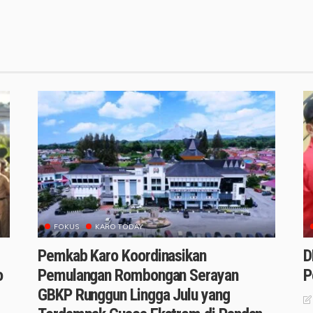
FOKUS
KARO TODAY
Pemkab Karo Koordinasikan
D
o
Pemulangan Rombongan Serayan
P
GBKP Runggun Lingga Julu yang