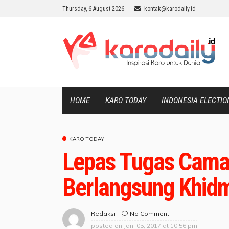
Thursday, 6 August 2026
kontak@karodaily.id
HOME
KARO TODAY
INDONESIA ELECTIO
KARO TODAY
Lepas Tugas Cama
Berlangsung Khid
No Comment
Redaksi
posted on
Jan. 05, 2017 at 10:56 pm