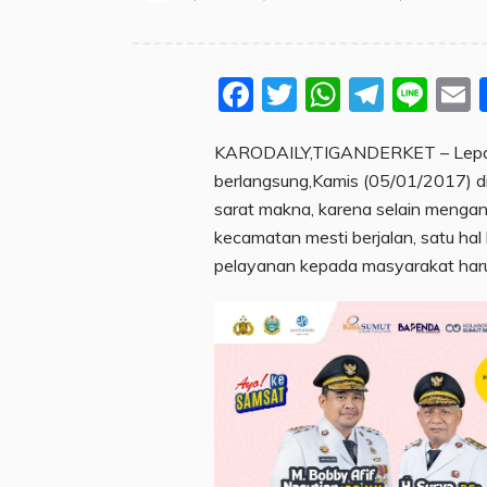
Facebook
Twitter
WhatsA
Teleg
Lin
KARODAILY,TIGANDERKET – Lepas 
berlangsung,Kamis (05/01/2017) di
sarat makna, karena selain mengand
kecamatan mesti berjalan, satu hal 
pelayanan kepada masyarakat haru