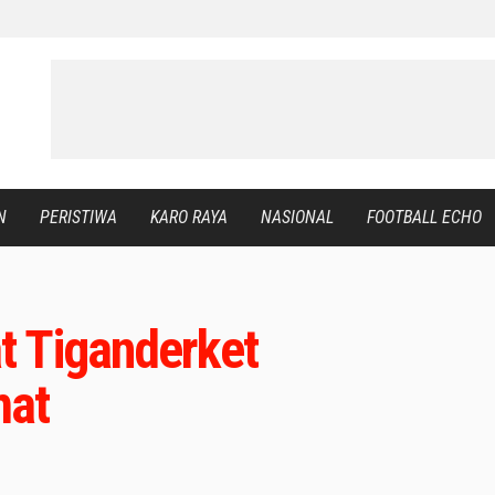
N
PERISTIWA
KARO RAYA
NASIONAL
FOOTBALL ECHO
t Tiganderket
mat