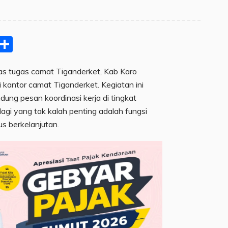
pp
ram
e
Email
Share
tugas camat Tiganderket, Kab Karo
 kantor camat Tiganderket. Kegiatan ini
ung pesan koordinasi kerja di tingkat
lagi yang tak kalah penting adalah fungsi
s berkelanjutan.