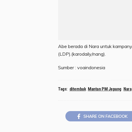
Abe berada di Nara untuk kampanye
(LDP).(karodaily/nang).
Sumber : voaindonesia
Tags:
ditembak
Mantan PM Jepang
Nara
SHARE ON FACEBOOK