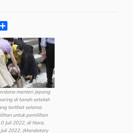
pp
ram
e
Email
Share
erdana menteri Jepang
aring di tanah setelah
g terlihat selama
ihan untuk pemilihan
0 Juli 2022, di Nara,
Juli 2022. (Mandatory