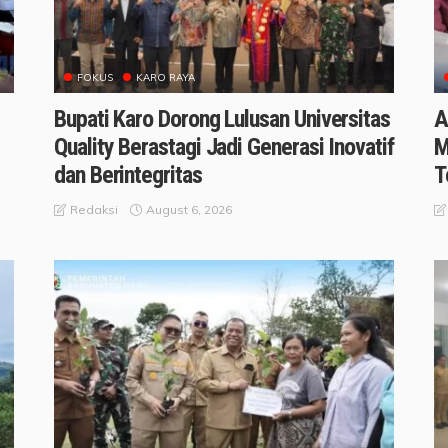
FOKUS
KARO RAYA
Bupati Karo Dorong Lulusan Universitas
A
Quality Berastagi Jadi Generasi Inovatif
M
dan Berintegritas
T
August 6, 2026
Redaksi