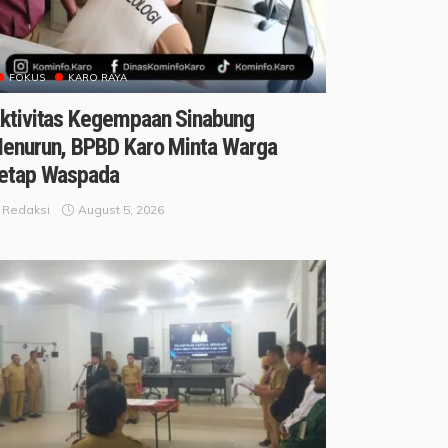
FOKUS
KARO RAYA
ktivitas Kegempaan Sinabung
enurun, BPBD Karo Minta Warga
etap Waspada
August 5, 2026
Redaksi