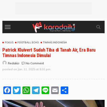
FOKUS
FOOTBALL ECHO
TIMNAS INDONESIA
Patrick Kluivert Sudah Tiba di Tanah Air, Era Baru
Timnas Indonesia Dimulai
No Comment
Redaksi
posted on
Jan. 11, 2025 at 9:31 pm
Facebook
Twitter
WhatsApp
Telegram
Line
Email
Share