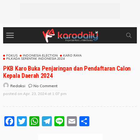
FOKUS
INDONESIA ELECTION
KARO RAYA
PILKADA SERENTAK INDONESIA 2024
PKB Karo Buka Penjaringan dan Pendaftaran Calon
Kepala Daerah 2024
No Comment
Redaksi
posted on
Apr. 23, 2024 at 1:07 pm
Facebook
Twitter
WhatsApp
Telegram
Line
Email
Share