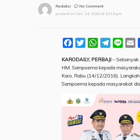
No Comment
Redaksi
posted on
Dec. 14, 2016 at 10:19 pm
Facebook
Twitter
WhatsA
Teleg
Lin
KARODAILY, PERBAJI
– Sebanyak 
HM. Sampoerna kepada masyarakat
Karo, Rabu (14/12/2016). Langkah 
Sampoerna kepada masyarakat dise