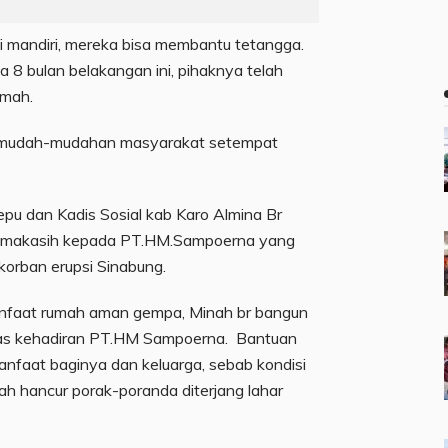
ai mandiri, mereka bisa membantu tetangga.
 8 bulan belakangan ini, pihaknya telah
umah.
 mudah-mudahan masyarakat setempat
tepu dan Kadis Sosial kab Karo Almina Br
rimakasih kepada PT.HM.Sampoerna yang
 korban erupsi Sinabung.
anfaat rumah aman gempa, Minah br bangun
tas kehadiran PT.HM Sampoerna. Bantuan
anfaat baginya dan keluarga, sebab kondisi
lah hancur porak-poranda diterjang lahar