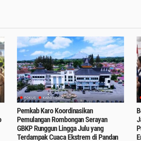
FOKUS
KARO TODAY
Pemkab Karo Koordinasikan
B
o
Pemulangan Rombongan Serayan
J
GBKP Runggun Lingga Julu yang
P
Terdampak Cuaca Ekstrem di Pandan
E