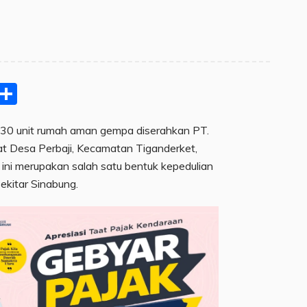
pp
ram
e
Email
Share
30 unit rumah aman gempa diserahkan PT.
 Desa Perbaji, Kecamatan Tiganderket,
ini merupakan salah satu bentuk kepedulian
kitar Sinabung.