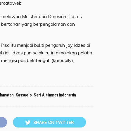
omercatoweb.
 melawan Meister dan Durosinmi. Idzes
n bertahan yang berpengalaman dan
sa itu menjadi bukti pengaruh Jay Idzes di
 ini, Idzes pun selalu rutin dimainkan pelatih
 mengisi pos bek tengah.(karodaily).
lamatan
Sassuolo
Seri A
timnas indonesia
SHARE ON TWITTER