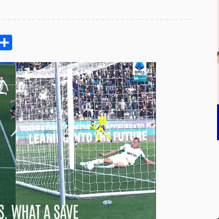
pp
ram
e
Email
Share