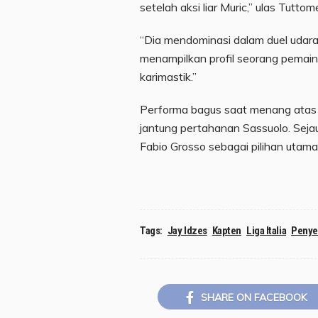
setelah aksi liar Muric,” ulas Tutt
“Dia mendominasi dalam duel udara
menampilkan profil seorang pemai
karimastik.”
Performa bagus saat menang atas Pi
jantung pertahanan Sassuolo. Sejauh
Fabio Grosso sebagai pilihan utama
Tags:
Jay Idzes
Kapten
Liga Italia
Penye
SHARE ON FACEBOOK