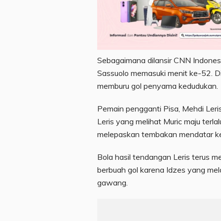
Sebagaimana dilansir CNN Indonesia
Sassuolo memasuki menit ke-52. Di
memburu gol penyama kedudukan.
Pemain pengganti Pisa, Mehdi Leris
Leris yang melihat Muric maju terla
melepaskan tembakan mendatar k
Bola hasil tendangan Leris terus m
berbuah gol karena Idzes yang mela
gawang.