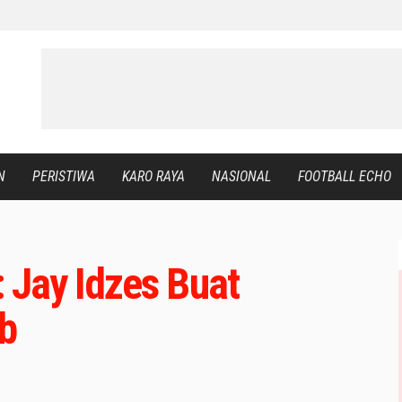
N
PERISTIWA
KARO RAYA
NASIONAL
FOOTBALL ECHO
: Jay Idzes Buat
b