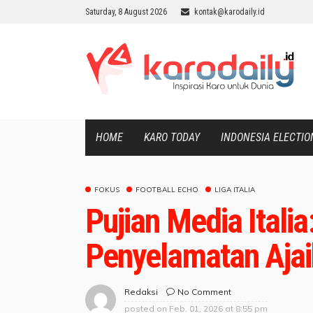
Saturday, 8 August 2026
kontak@karodaily.id
HOME
KARO TODAY
INDONESIA ELECTIO
FOKUS
FOOTBALL ECHO
LIGA ITALIA
Pujian Media Italia
Penyelamatan Ajai
No Comment
Redaksi
posted on
Feb. 01, 2026 at 8:55 pm