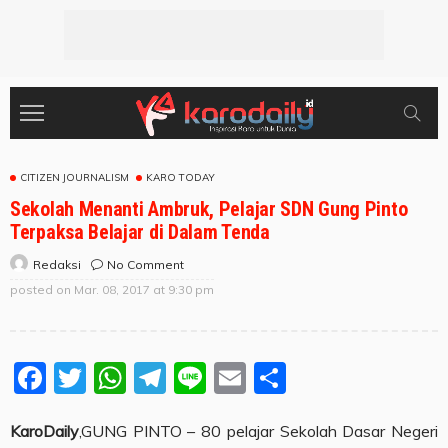
CITIZEN JOURNALISM
KARO TODAY
Sekolah Menanti Ambruk, Pelajar SDN Gung Pinto
Terpaksa Belajar di Dalam Tenda
No Comment
Redaksi
posted on
Mar. 08, 2017 at 9:30 pm
Facebook
Twitter
WhatsApp
Telegram
Line
Email
Share
KaroDaily
,GUNG PINTO – 80 pelajar Sekolah Dasar Negeri