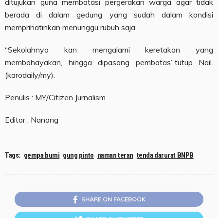
ditujukan guna membatasi pergerakan warga agar tidak
berada di dalam gedung yang sudah dalam kondisi
memprihatinkan menunggu rubuh saja.
“Sekolahnya kan mengalami keretakan yang
membahayakan, hingga dipasang pembatas”,tutup Nail.
(karodaily/my).
Penulis : MY/Citizen Jurnalism
Editor : Nanang
Tags:
gempa bumi
gung pinto
naman teran
tenda darurat BNPB
SHARE ON FACEBOOK