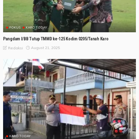
FOKUS
KARO TODAY
Pangdam I/BB Tutup TMMD ke-125 Kodim 0205/Tanah Karo
August 21, 2025
Redaksi
KARO TODAY