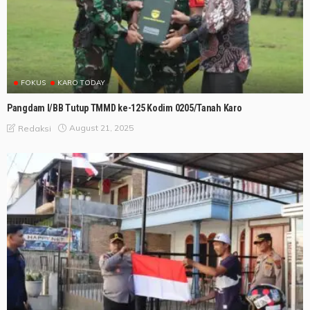
FOKUS
KARO TODAY
Pangdam I/BB Tutup TMMD ke-125 Kodim 0205/Tanah Karo
August 21, 2025
Redaksi