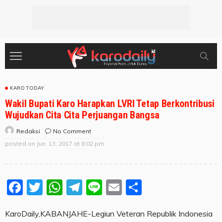
KARO TODAY
Wakil Bupati Karo Harapkan LVRI Tetap Berkontribusi
Wujudkan Cita Cita Perjuangan Bangsa
No Comment
Redaksi
posted on
Jun. 13, 2017 at 8:02 pm
Facebook
Twitter
WhatsApp
Telegram
Line
Email
Share
KaroDaily,KABANJAHE-Legiun Veteran Republik Indonesia