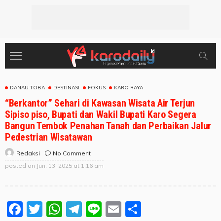
DANAU TOBA
DESTINASI
FOKUS
KARO RAYA
“Berkantor” Sehari di Kawasan Wisata Air Terjun
Sipiso piso, Bupati dan Wakil Bupati Karo Segera
Bangun Tembok Penahan Tanah dan Perbaikan Jalur
Pedestrian Wisatawan
No Comment
Redaksi
posted on
Jun. 13, 2025 at 1:16 am
Facebook
Twitter
WhatsApp
Telegram
Line
Email
Share