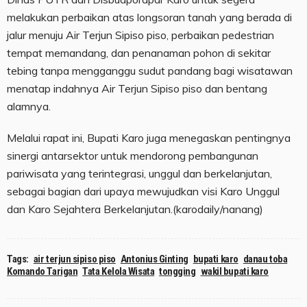
melakukan perbaikan atas longsoran tanah yang berada di
jalur menuju Air Terjun Sipiso piso, perbaikan pedestrian
tempat memandang, dan penanaman pohon di sekitar
tebing tanpa mengganggu sudut pandang bagi wisatawan
menatap indahnya Air Terjun Sipiso piso dan bentang
alamnya.
Melalui rapat ini, Bupati Karo juga menegaskan pentingnya
sinergi antarsektor untuk mendorong pembangunan
pariwisata yang terintegrasi, unggul dan berkelanjutan,
sebagai bagian dari upaya mewujudkan visi Karo Unggul
dan Karo Sejahtera Berkelanjutan.(karodaily/nanang)
Tags:
air terjun sipiso piso
Antonius Ginting
bupati karo
danau toba
Komando Tarigan
Tata Kelola Wisata
tongging
wakil bupati karo