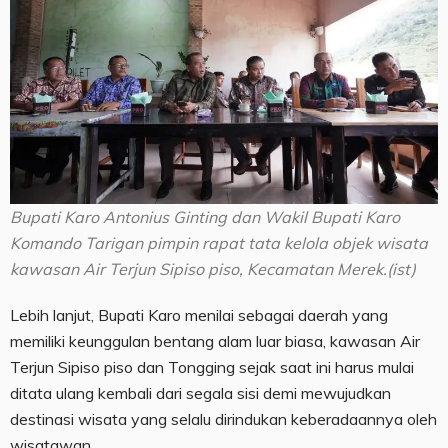
Bupati Karo Antonius Ginting dan Wakil Bupati Karo
Komando Tarigan pimpin rapat tata kelola objek wisata
kawasan Air Terjun Sipiso piso, Kecamatan Merek.(ist)
Lebih lanjut, Bupati Karo menilai sebagai daerah yang
memiliki keunggulan bentang alam luar biasa, kawasan Air
Terjun Sipiso piso dan Tongging sejak saat ini harus mulai
ditata ulang kembali dari segala sisi demi mewujudkan
destinasi wisata yang selalu dirindukan keberadaannya oleh
wisatawan.