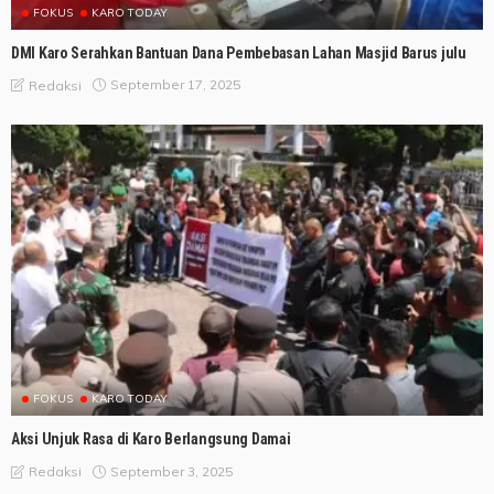
FOKUS
KARO TODAY
DMI Karo Serahkan Bantuan Dana Pembebasan Lahan Masjid Barus julu
September 17, 2025
Redaksi
FOKUS
KARO TODAY
Aksi Unjuk Rasa di Karo Berlangsung Damai
September 3, 2025
Redaksi