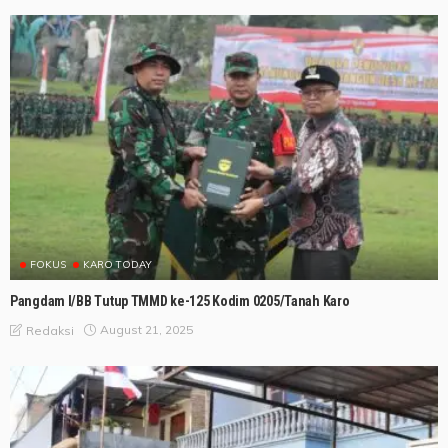
FOKUS
KARO TODAY
Pangdam I/BB Tutup TMMD ke-125 Kodim 0205/Tanah Karo
August 21, 2025
Redaksi