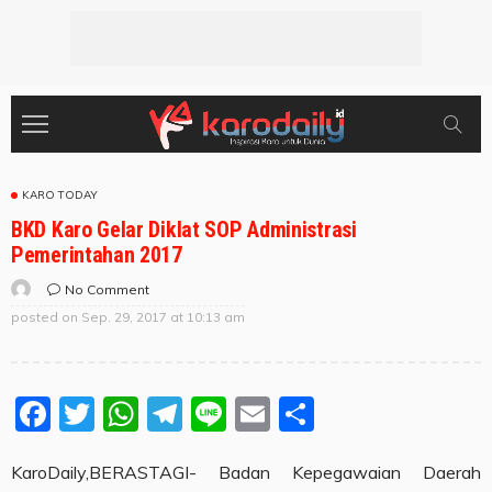
KARO TODAY
BKD Karo Gelar Diklat SOP Administrasi
Pemerintahan 2017
No Comment
posted on
Sep. 29, 2017 at 10:13 am
Facebook
Twitter
WhatsApp
Telegram
Line
Email
Share
KaroDaily,BERASTAGI- Badan Kepegawaian Daerah