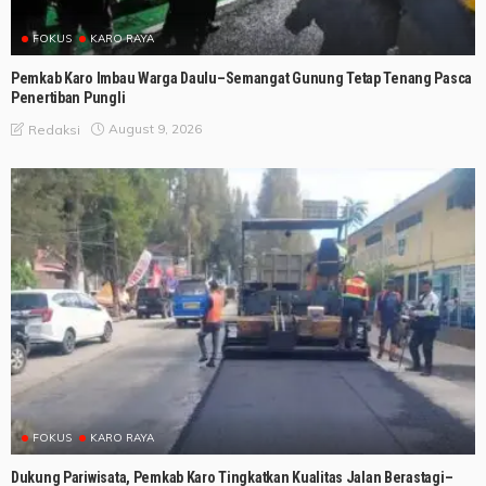
FOKUS
KARO RAYA
Pemkab Karo Imbau Warga Daulu–Semangat Gunung Tetap Tenang Pasca
Penertiban Pungli
August 9, 2026
Redaksi
FOKUS
KARO RAYA
Dukung Pariwisata, Pemkab Karo Tingkatkan Kualitas Jalan Berastagi–