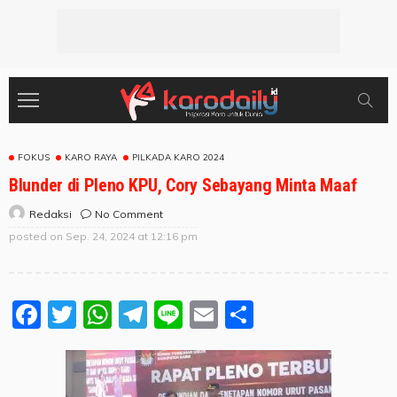
FOKUS
KARO RAYA
PILKADA KARO 2024
Blunder di Pleno KPU, Cory Sebayang Minta Maaf
No Comment
Redaksi
posted on
Sep. 24, 2024 at 12:16 pm
Facebook
Twitter
WhatsApp
Telegram
Line
Email
Share