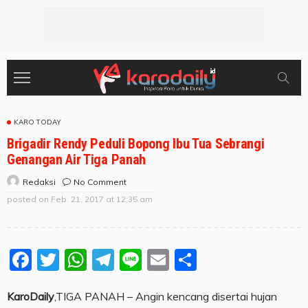
KARO TODAY
Brigadir Rendy Peduli Bopong Ibu Tua Sebrangi
Genangan Air Tiga Panah
No Comment
Redaksi
posted on
Feb. 21, 2017 at 12:35 am
Facebook
Twitter
WhatsApp
Telegram
Line
Email
Share
KaroDaily
,TIGA PANAH – Angin kencang disertai hujan