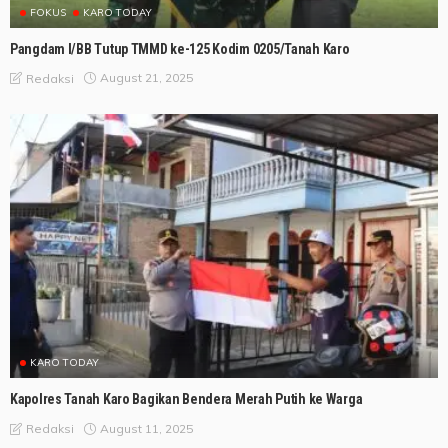
FOKUS
KARO TODAY
Pangdam I/BB Tutup TMMD ke-125 Kodim 0205/Tanah Karo
August 21, 2025
Redaksi
KARO TODAY
Kapolres Tanah Karo Bagikan Bendera Merah Putih ke Warga
August 11, 2025
Redaksi