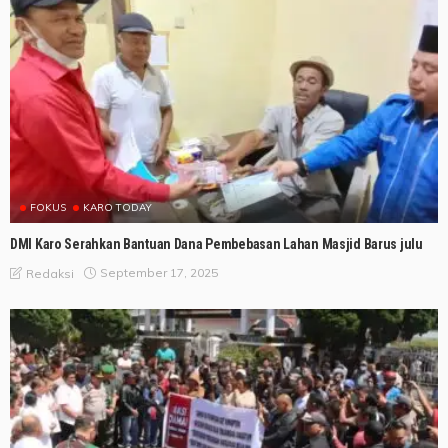
FOKUS
KARO TODAY
DMI Karo Serahkan Bantuan Dana Pembebasan Lahan Masjid Barus julu
September 17, 2025
Redaksi