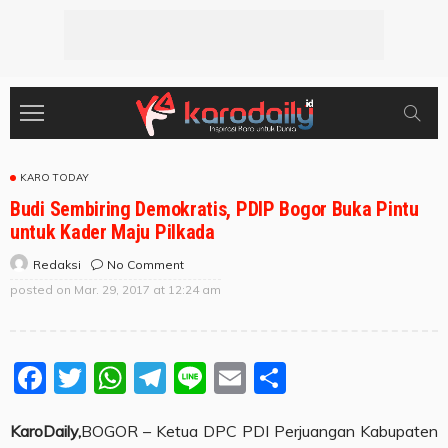
KARO TODAY
Budi Sembiring Demokratis, PDIP Bogor Buka Pintu
untuk Kader Maju Pilkada
No Comment
Redaksi
posted on
Mar. 29, 2017 at 12:24 am
Facebook
Twitter
WhatsApp
Telegram
Line
Email
Share
KaroDaily,
BOGOR – Ketua DPC PDI Perjuangan Kabupaten