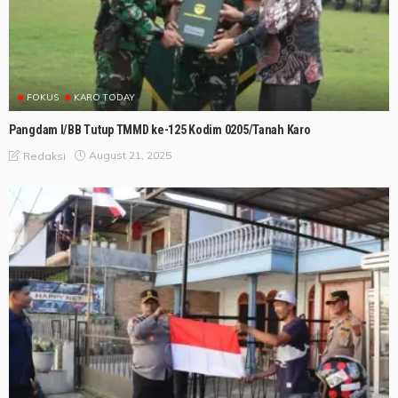
FOKUS
KARO TODAY
Pangdam I/BB Tutup TMMD ke-125 Kodim 0205/Tanah Karo
August 21, 2025
Redaksi