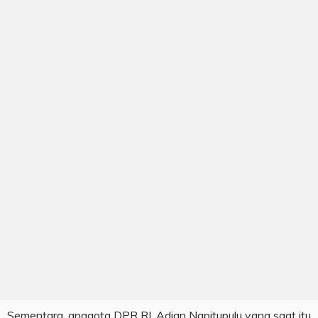
Sementara, anggota DPR RI, Adian Napitupulu yang saat itu