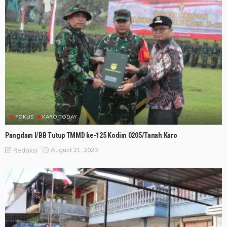
FOKUS
KARO TODAY
Pangdam I/BB Tutup TMMD ke-125 Kodim 0205/Tanah Karo
August 21, 2025
Redaksi