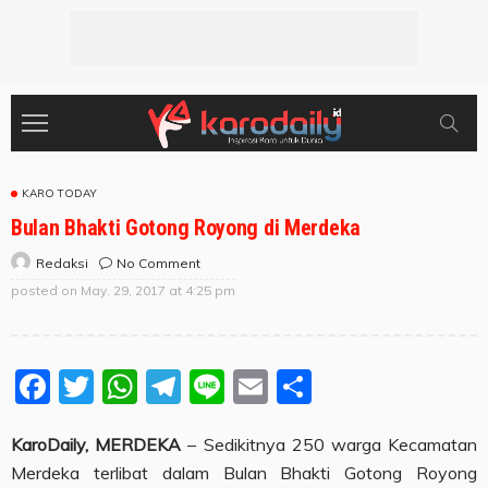
KARO TODAY
Bulan Bhakti Gotong Royong di Merdeka
No Comment
Redaksi
posted on
May. 29, 2017 at 4:25 pm
Facebook
Twitter
WhatsApp
Telegram
Line
Email
Share
KaroDaily, MERDEKA
– Sedikitnya 250 warga Kecamatan
Merdeka terlibat dalam Bulan Bhakti Gotong Royong