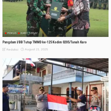
FOKUS
KARO TODAY
Pangdam I/BB Tutup TMMD ke-125 Kodim 0205/Tanah Karo
August 21, 2025
Redaksi