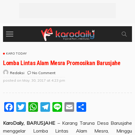
KARO TODAY
Lomba Lintas Alam Mesra Promosikan Barusjahe
No Comment
Redaksi
posted on
May. 30, 2017 at 4:23 pm
Facebook
Twitter
WhatsApp
Telegram
Line
Email
Share
KaroDaily, BARUSJAHE
– Karang Taruna Desa Barusjahe
menggelar Lomba Lintas Alam Mesra, Minggu