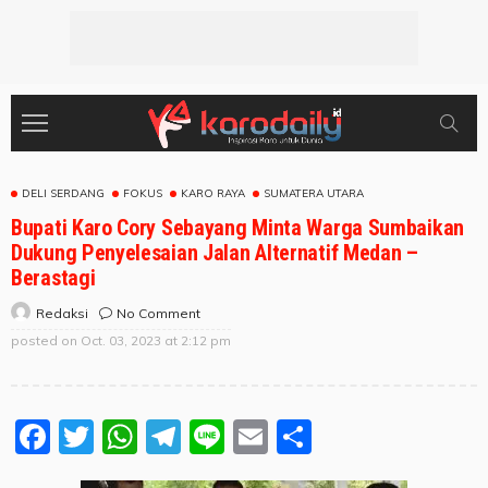
DELI SERDANG
FOKUS
KARO RAYA
SUMATERA UTARA
Bupati Karo Cory Sebayang Minta Warga Sumbaikan
Dukung Penyelesaian Jalan Alternatif Medan –
Berastagi
No Comment
Redaksi
posted on
Oct. 03, 2023 at 2:12 pm
Facebook
Twitter
WhatsApp
Telegram
Line
Email
Share