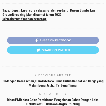
Tags:
bupati karo
cory sebayang
deli serdang
Dusun Sumbaikan
Groundbreaking jalan di sumut tahun 2022
jalan alternatif medan berastagi
SHARE ON FACEBOOK
SHARE ON TWITTER
PREVIOUS ARTICLE
Cadangan Beras Aman, Pemkab Karo Cuma Butuh Kendalikan Harga yang
Melambung Jauh… Terbang Tinggi
NEXT ARTICLE
Dinas PMD Karo Gelar Pembinaan Pengolahan Bahan Pangan Lokal
Untuk Bantu Turunkan Angka Stunting