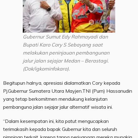
Gubernur Sumut Edy Rahmayadi dan
Bupati Karo Cory S Sebayang saat
melakukan peninjauan pembangunan
jalur jalan sejajar Medan – Berastagi.
(Dok/igkominfokaro).
Begitupun halnya, apresiasi dialamatkan Cory kepada
Pj.Gubernur Sumatera Utara Mayjen.TNI (Purn) Hassanudin
yang tetap berkomitmen mendukung kelanjutan
pembanguna jalan sejajar jalur alternatif wisata ini.
“Dalam kesempatan ini, kita patut mengucapkan
terimakasih kepada bapak Gubernur kita dan seluruh
pimpinan terkait, karena tanpa perjuangan mereka mungkin