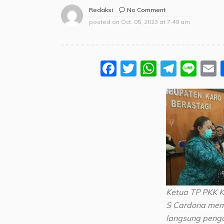
No Comment
Redaksi
posted on
Oct. 05, 2023 at 7:49 am
Facebook
Twitter
WhatsA
Teleg
Lin
Ketua TP PKK K
S Cardona mem
langsung peng