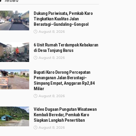
Terbaru
Dukung Pariwisata, Pemkab Karo
Tingkatkan Kualitas Jalan
Berastagi–Gundaling–Gongsol
August 8, 2026
6 Unit Rumah Terdampak Kebakaran
di Desa Tanjung Barus
August 8, 2026
Bupati Karo Dorong Percepatan
Penanganan Jalan Berastagi–
Simpang Empat, Anggaran Rp2,84
Miliar
August 8, 2026
Video Dugaan Pungutan Wisatawan
Kembali Beredar, Pemkab Karo
Siapkan Langkah Penertiban
August 8, 2026