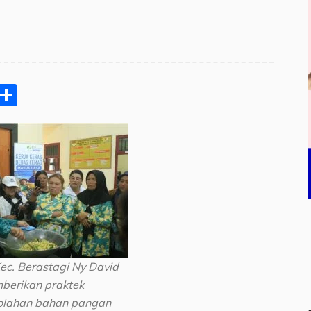
pp
ram
e
Email
Share
ec. Berastagi Ny David
berikan praktek
olahan bahan pangan