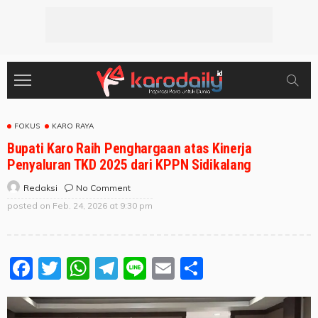
FOKUS
KARO RAYA
Bupati Karo Raih Penghargaan atas Kinerja
Penyaluran TKD 2025 dari KPPN Sidikalang
No Comment
Redaksi
posted on
Feb. 24, 2026 at 9:30 pm
Facebook
Twitter
WhatsApp
Telegram
Line
Email
Share