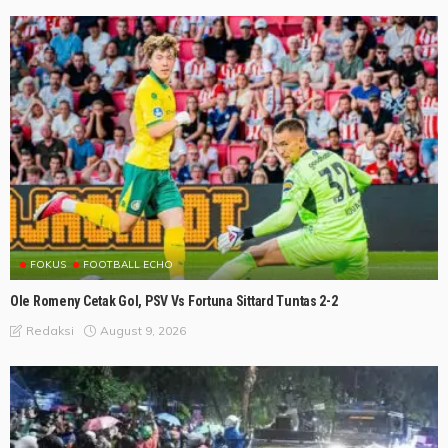
FOKUS
FOOTBALL ECHO
Ole Romeny Cetak Gol, PSV Vs Fortuna Sittard Tuntas 2-2
August 9, 2026
Redaksi