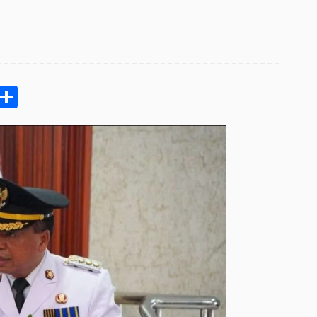
pp
ram
e
Email
Share