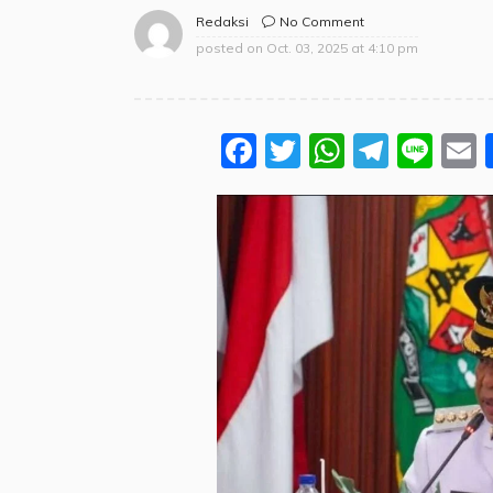
No Comment
Redaksi
posted on
Oct. 03, 2025 at 4:10 pm
Facebook
Twitter
WhatsA
Teleg
Lin