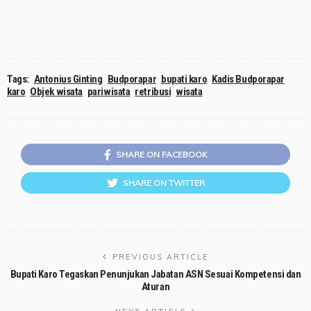
Tags:
Antonius Ginting
Budporapar
bupati karo
Kadis Budporapar
karo
Objek wisata
pariwisata
retribusi
wisata
SHARE ON FACEBOOK
SHARE ON TWITTER
PREVIOUS ARTICLE
Bupati Karo Tegaskan Penunjukan Jabatan ASN Sesuai Kompetensi dan
Aturan