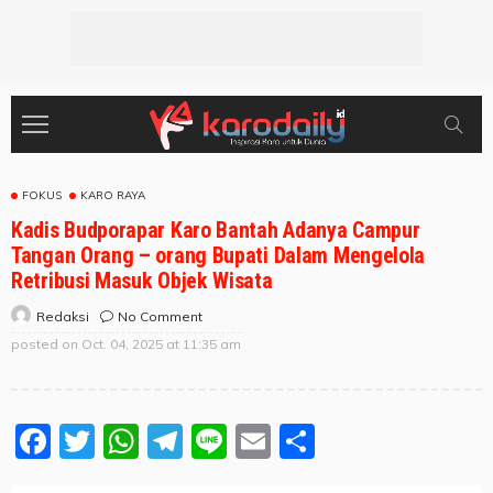
FOKUS
KARO RAYA
Kadis Budporapar Karo Bantah Adanya Campur
Tangan Orang – orang Bupati Dalam Mengelola
Retribusi Masuk Objek Wisata
No Comment
Redaksi
posted on
Oct. 04, 2025 at 11:35 am
Facebook
Twitter
WhatsApp
Telegram
Line
Email
Share