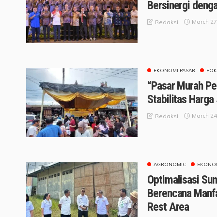
Bersinergi deng
March 27
Redaksi
EKONOMI PASAR
FOK
“Pasar Murah Pe
Stabilitas Harga
March 24
Redaksi
AGRONOMIC
EKONOM
Optimalisasi Su
Berencana Manfa
Rest Area