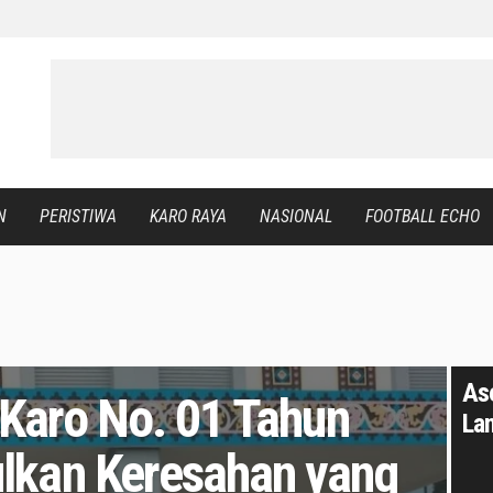
N
PERISTIWA
KARO RAYA
NASIONAL
FOOTBALL ECHO
As
Karo No. 01 Tahun
La
lkan Keresahan yang