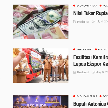
EKONOMI PASAR
FOK
e
Nilai Tukar Rupi
July 4, 2
Redaksi
AGRONOMIC
EKONOM
Fasilitasi Kemitr
Lepas Ekspor Ke
May 6, 2
Redaksi
EKONOMI PASAR
FOK
Bupati Antonius