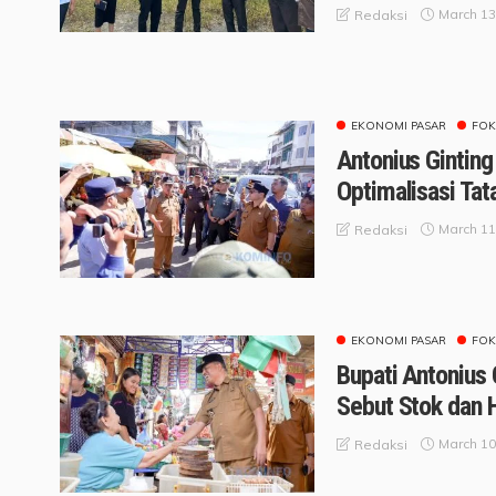
March 13
Redaksi
EKONOMI PASAR
FOK
Antonius Ginting
Optimalisasi Tat
March 11
Redaksi
EKONOMI PASAR
FOK
Bupati Antonius 
Sebut Stok dan 
March 10
Redaksi