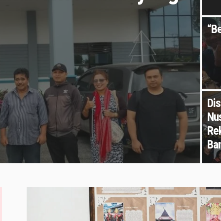
“Be
Dis
Nu
Re
Ba