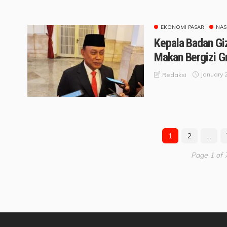
EKONOMI PASAR
NAS
Kepala Badan Gi
Makan Bergizi Gr
January 
Redaksi
1
2
…
Page 1 of 