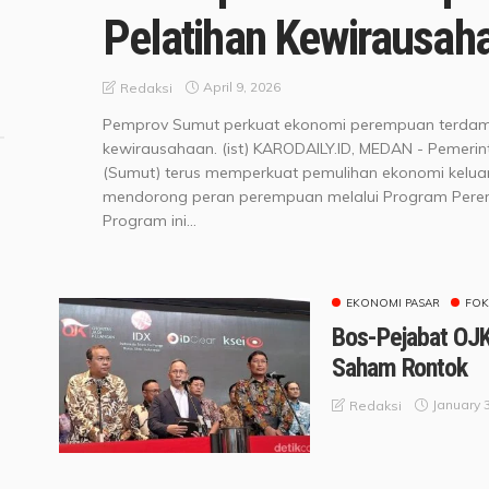
Pelatihan Kewirausah
April 9, 2026
Redaksi
Pemprov Sumut perkuat ekonomi perempuan terdamp
kewirausahaan. (ist) KARODAILY.ID, MEDAN - Pemerin
(Sumut) terus memperkuat pemulihan ekonomi kelu
mendorong peran perempuan melalui Program Pere
Program ini...
EKONOMI PASAR
FOK
Bos-Pejabat OJK
Saham Rontok
January 
Redaksi