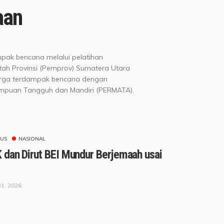
aan
ak bencana melalui pelatihan
tah Provinsi (Pemprov) Sumatera Utara
arga terdampak bencana dengan
mpuan Tangguh dan Mandiri (PERMATA).
US
NASIONAL
 dan Dirut BEI Mundur Berjemaah usai
31, 2026