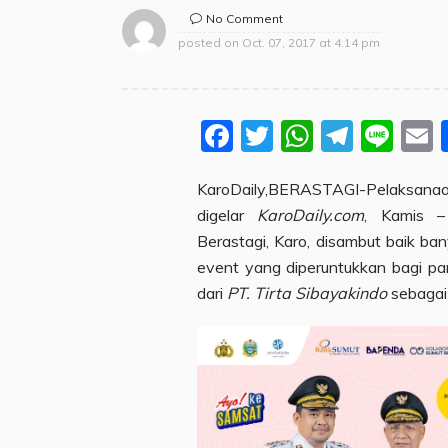
No Comment
posted on
Oct. 07, 2017 at 4:14 pm
Facebook
Twitter
WhatsA
Teleg
Lin
KaroDaily,BERASTAGI-Pelaksan
digelar
KaroDaily.com
, Kamis –
Berastagi, Karo, disambut baik ba
event yang diperuntukkan bagi par
dari
PT. Tirta Sibayakindo
sebagai 