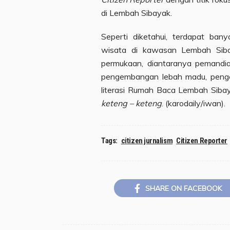
di Lembah Sibayak.
Seperti diketahui, terdapat ban
wisata di kawasan Lembah Siba
permukaan, diantaranya pemandia
pengembangan lebah madu, peng
literasi Rumah Baca Lembah Siba
keteng – keteng
. (karodaily/iwan).
Tags:
citizen jurnalism
Citizen Reporter
SHARE ON FACEBOOK