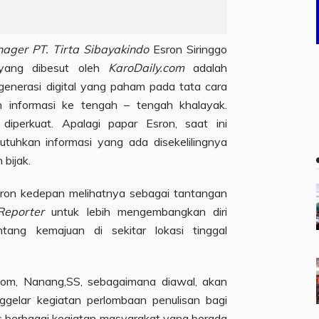
ager PT. Tirta Sibayakindo
Esron Siringgo
ang dibesut oleh
KaroDaily.com
adalah
enerasi digital yang paham pada tata cara
 informasi ke tengah – tengah khalayak.
 diperkuat. Apalagi papar Esron, saat ini
uhkan informasi yang ada disekelilingnya
bijak.
sron kedepan melihatnya sebagai tantangan
Reporter
untuk lebih mengembangkan diri
tang kemajuan di sekitar lokasi tinggal
.com, Nanang,SS, sebagaimana diawal, akan
ggelar kegiatan perlombaan penulisan bagi
us berbagai kegiatan masyarakat yang berada