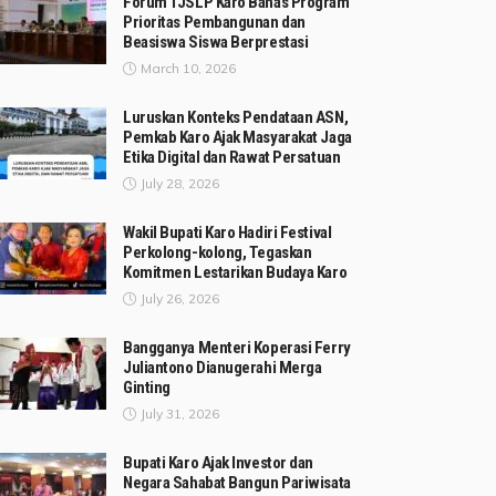
Forum TJSLP Karo Bahas Program
Prioritas Pembangunan dan
Beasiswa Siswa Berprestasi
March 10, 2026
Luruskan Konteks Pendataan ASN,
Pemkab Karo Ajak Masyarakat Jaga
Etika Digital dan Rawat Persatuan
July 28, 2026
Wakil Bupati Karo Hadiri Festival
Perkolong-kolong, Tegaskan
Komitmen Lestarikan Budaya Karo
July 26, 2026
Bangganya Menteri Koperasi Ferry
Juliantono Dianugerahi Merga
Ginting
July 31, 2026
Bupati Karo Ajak Investor dan
Negara Sahabat Bangun Pariwisata