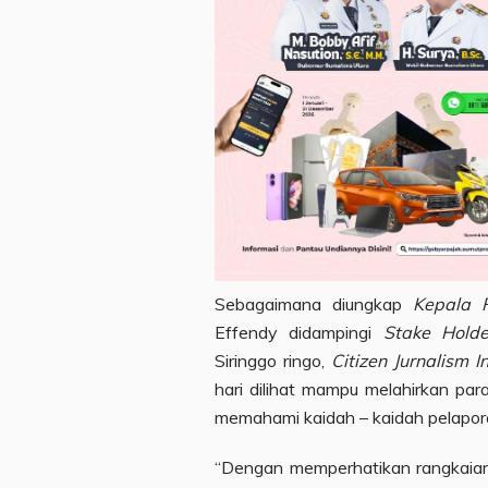
Sebagaimana diungkap
Kepala P
Effendy didampingi
Stake Hold
Siringgo ringo,
Citizen Jurnalism In
hari dilihat mampu melahirkan pa
memahami kaidah – kaidah pelaporan
“Dengan memperhatikan rangkaian