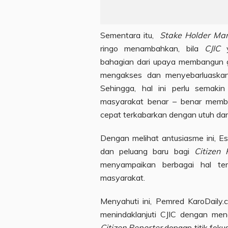
Sementara itu,
Stake Holder Man
ringo menambahkan, bila
CJIC
y
bahagian dari upaya membangun g
mengakses dan menyebarluaskan
Sehingga, hal ini perlu semakin
masyarakat benar – benar membut
cepat terkabarkan dengan utuh dan 
Dengan melihat antusiasme ini, E
dan peluang baru bagi
Citizen 
menyampaikan berbagai hal ten
masyarakat.
Menyahuti ini, Pemred KaroDaily
menindaklanjuti CJIC dengan men
Citizen Reporter
dengan titik fok