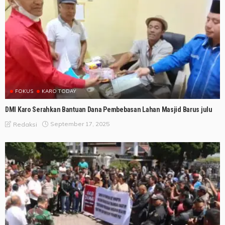
FOKUS
KARO TODAY
DMI Karo Serahkan Bantuan Dana Pembebasan Lahan Masjid Barus julu
September 17, 2025
Redaksi