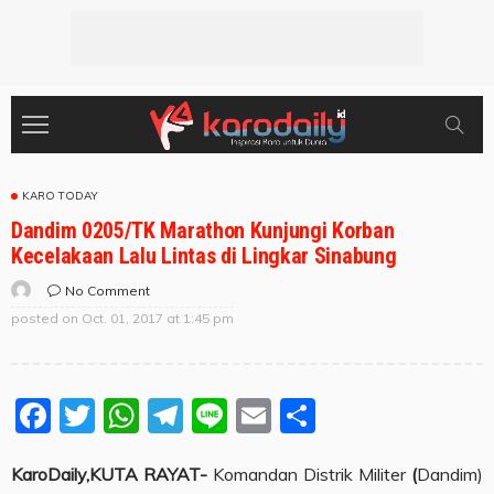
KARO TODAY
Dandim 0205/TK Marathon Kunjungi Korban
Kecelakaan Lalu Lintas di Lingkar Sinabung
No Comment
posted on
Oct. 01, 2017 at 1:45 pm
Facebook
Twitter
WhatsApp
Telegram
Line
Email
Share
KaroDaily,KUTA RAYAT-
Komandan Distrik Militer
(
Dandim)