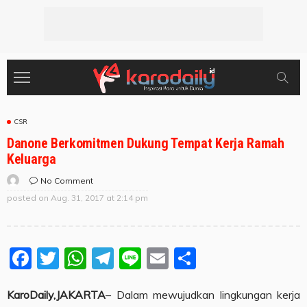
CSR
Danone Berkomitmen Dukung Tempat Kerja Ramah
Keluarga
No Comment
posted on
Aug. 31, 2017 at 2:14 pm
Facebook
Twitter
WhatsApp
Telegram
Line
Email
Share
KaroDaily,JAKARTA
– Dalam mewujudkan lingkungan kerja