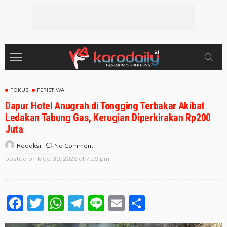
FOKUS
PERISTIWA
Dapur Hotel Anugrah di Tongging Terbakar Akibat
Ledakan Tabung Gas, Kerugian Diperkirakan Rp200
Juta
No Comment
Redaksi
posted on
May. 30, 2026 at 7:29 pm
Facebook
Twitter
WhatsApp
Telegram
Line
Email
Share