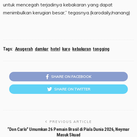
untuk mencegah terjadinya kebakaran yang dapat
menimbulkan kerugian besar,” tegasnya.(karodaily/nanang)
Tags:
Anugerah
damkar
hotel
karo
kebakaran
tongging
SHARE ON FACEBOOK
SHARE ON TWITTER
PREVIOUS ARTICLE
“Don Carlo” Umumkan 26 Pemain Brasil di Piala Dunia 2026, Neymar
Masuk Skuad