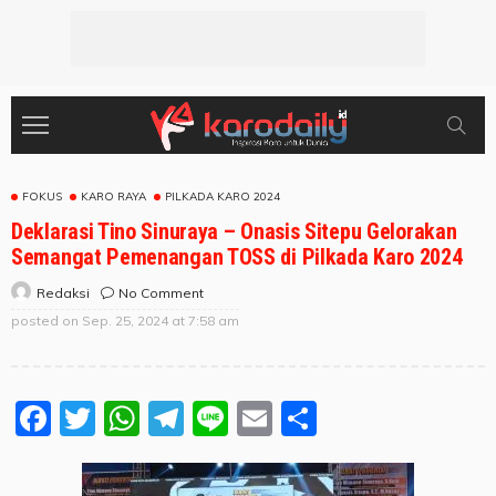
FOKUS
KARO RAYA
PILKADA KARO 2024
Deklarasi Tino Sinuraya – Onasis Sitepu Gelorakan
Semangat Pemenangan TOSS di Pilkada Karo 2024
No Comment
Redaksi
posted on
Sep. 25, 2024 at 7:58 am
Facebook
Twitter
WhatsApp
Telegram
Line
Email
Share