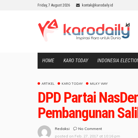
Friday, 7 August 2026
kontak@karodaily.id
HOME
KARO TODAY
INDONESIA ELECTIO
ARTIKEL
KARO TODAY
MILKY WAY
DPD Partai NasDe
Pembangunan Salib
No Comment
Redaksi
posted on
Feb. 27, 2017 at 10:16 pm