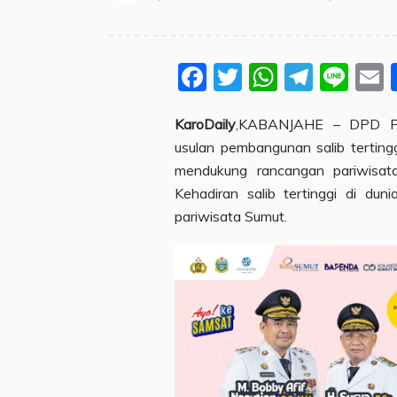
Facebook
Twitter
WhatsA
Teleg
Lin
KaroDaily
,KABANJAHE – DPD Pa
usulan pembangunan salib tertingg
mendukung rancangan pariwisat
Kehadiran salib tertinggi di du
pariwisata Sumut.