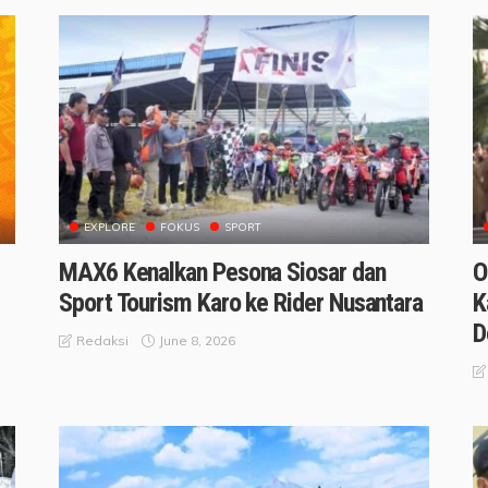
EXPLORE
FOKUS
SPORT
MAX6 Kenalkan Pesona Siosar dan
O
Sport Tourism Karo ke Rider Nusantara
K
D
June 8, 2026
Redaksi