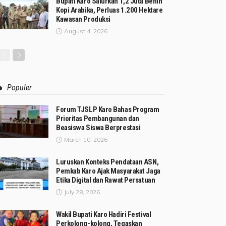
Bupati Karo Salurkan 1,2 Juta Benih
Kopi Arabika, Perluas 1.200 Hektare
Kawasan Produksi
August 4, 2026
Populer
Forum TJSLP Karo Bahas Program
Prioritas Pembangunan dan
Beasiswa Siswa Berprestasi
March 10, 2026
Luruskan Konteks Pendataan ASN,
Pemkab Karo Ajak Masyarakat Jaga
Etika Digital dan Rawat Persatuan
July 28, 2026
Wakil Bupati Karo Hadiri Festival
Perkolong-kolong, Tegaskan