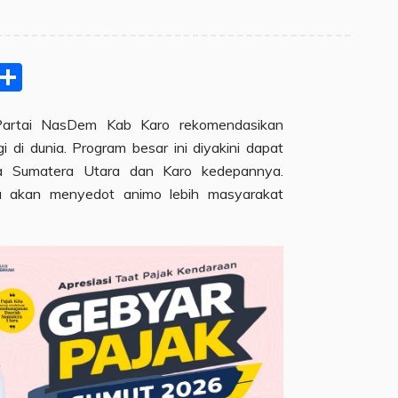
pp
ram
e
Email
Share
rtai NasDem Kab Karo rekomendasikan
i di dunia. Program besar ini diyakini dapat
a Sumatera Utara dan Karo kedepannya.
nia akan menyedot animo lebih masyarakat